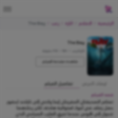
الرئيسية
الافلام
اثارة
رعب
The Bay
The Bay
اثارة/رعب
•
+18
•
110 دقيقة
شاهده مقدمة الفيلم
اوقات العرض
تفاصيل الفيلم
قصه الفيلم
تسافر الصديقتان المقربتان إيما ولاني إلى تايلاند لحضور
حفل زفاف في أجواء استوائية هادئة، لكن رحلتهما
تتحول إلى كابوس عندما تغرق القارب السياحي الذي