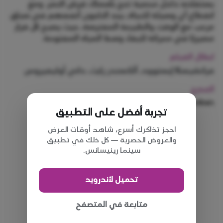
يستقلانه داخل محمية تعج بأسماك قرش النمر. ومع
انقطاع أي وسيلة للنجاة، يجد الناجون أنفسهم في سباق
مرعب مع الوقت والطبيعة المفترسة، حيث يصبح كل قرار
مصيريًا في معركة للبقاء وسط المياه المفتوحة.
ابطال الفيلم
فرانشيسكا إيستوود، ألكسندر رايث، داني أوليفيروس
المخرج
Phil Volken
تجربة أفضل على التطبيق
احجز تذاكرك أسرع، شاهد أوقات العرض
والعروض الحصرية — كل ذلك في تطبيق
سينما رينيسانس.
تحميل لأندرويد
متابعة في المتصفح