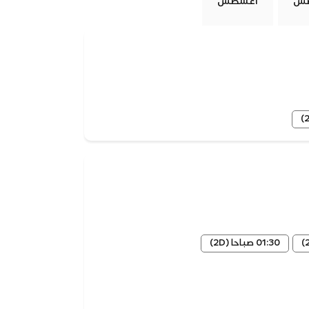
س
أغسطس
01:30 صباحا
(2D)