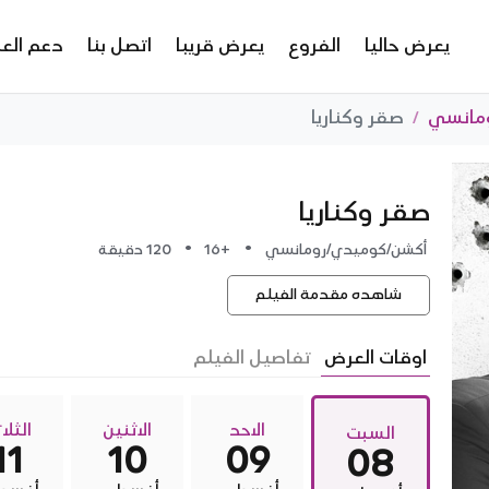
يعرض حاليا
الفروع
يعرض قريبا
اتصل بنا
دعم العم
مانسي
صقر وكناريا
صقر وكناريا
•
•
أكشن/كوميدي/رومانسي
+16
120 دقيقة
شاهده مقدمة الفيلم
اوقات العرض
تفاصيل الفيلم
الاحد
الاثنين
الثلاث
السبت
11
10
09
08