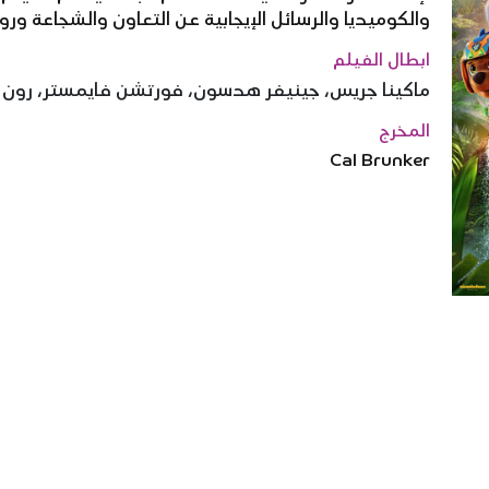
والكوميديا والرسائل الإيجابية عن التعاون والشجاعة ورو
ابطال الفيلم
ماكينا جريس، جينيفر هدسون، فورتشن فايمستر، رون ب
المخرج
Cal Brunker