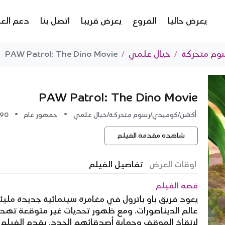
يعرض حاليا
الفروع
يعرض قريبا
اتصل بنا
دعم العم
وم متحركة
خيال علمي
PAW Patrol: The Dino Movie
PAW Patrol: The Dino Movie
•
•
أكشن/كوميدي/رسوم متحركة/خيال علمي
جمهور عام
90 دقيقة
شاهده مقدمة الفيلم
اوقات العرض
تفاصيل الفيلم
قصه الفيلم
يعود فريق باو باترول في مغامرة سينمائية جديدة ملي
عالم الديناصورات. ومع ظهور تحديات غير متوقعة تهدد م
لإنقاذ الموقف وحماية أصدقائهم الجدد. يقدم الفيلم ت