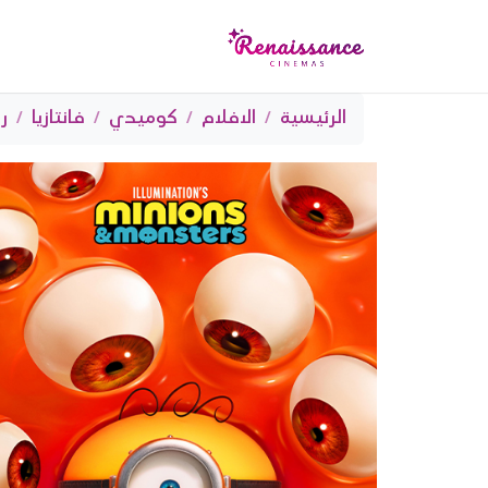
الرئيسية
الافلام
كوميدي
فانتازيا
ر