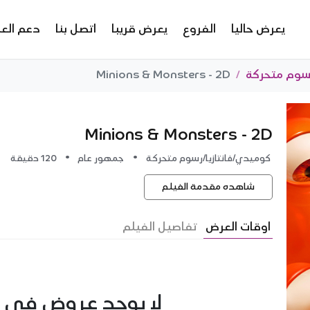
يعرض حاليا
الفروع
يعرض قريبا
اتصل بنا
دعم العم
سوم متحركة
Minions & Monsters - 2D
Minions & Monsters - 2D
•
•
كوميدي/فانتازيا/رسوم متحركة
جمهور عام
120 دقيقة
شاهده مقدمة الفيلم
اوقات العرض
تفاصيل الفيلم
لا يوجد عروض في ا