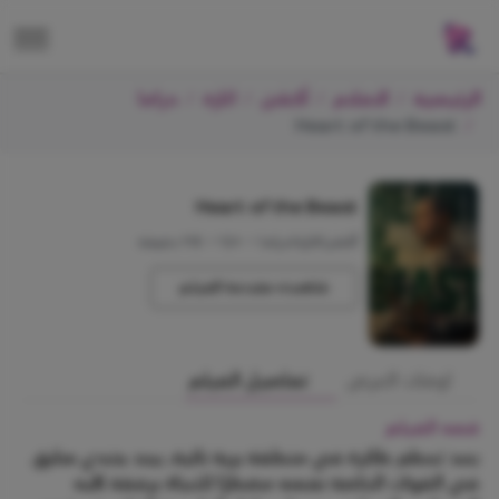
الرئيسية
الافلام
أكشن
اثارة
دراما
Heart of the Beast
Heart of the Beast
أكشن/اثارة/دراما
•
+12
•
115 دقيقة
شاهده مقدمة الفيلم
اوقات العرض
تفاصيل الفيلم
قصه الفيلم
بعد تحطم طائرة في منطقة برية نائية، يجد جندي سابق
في القوات الخاصة نفسه مضطرًا للنجاة برفقة كلبه