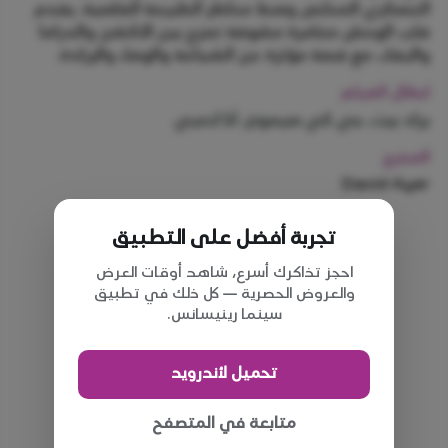
العسكري المخلص وسط مخاطر الطبيعة القاسية. يقدم
قلب الوحش مغامرة مشوقة تمزج بين الأكشن والدراما
والبقاء، مع قصة مؤثرة عن الشجاعة والوفاء والإرادة.
ابطال الفيلم
براد بيت، جي كي سيمونز، آنا لامبي
المخرج
David Ayer
تجربة أفضل على التطبيق
احجز تذاكرك أسرع، شاهد أوقات العرض
والعروض الحصرية — كل ذلك في تطبيق
سينما رينيسانس.
تحميل لأندرويد
متابعة في المتصفح