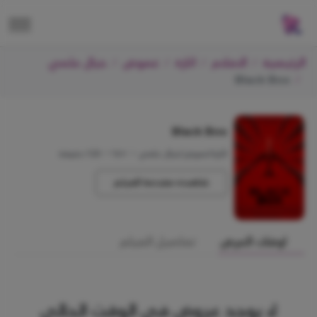
الرئيسية
الافلام
اثارة
غموض
خيال علمي
Black Box
Black Box
اثارة/غموض/خيال علمي
•
+16
•
120 دقيقة
شاهده مقدمة الفيلم
اوقات العرض
تفاصيل الفيلم
لا يوجد عروض في الوقت الحالي