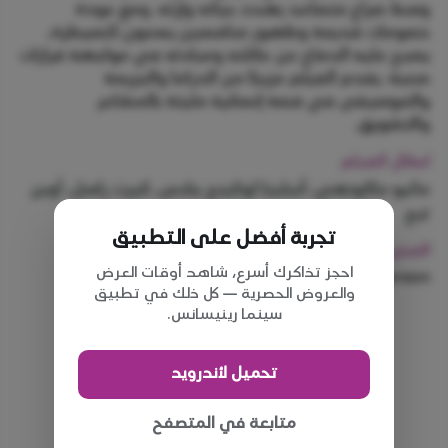
وسط صراع متصاعد يهدد حياته وإرثه. ومع عودة
خصومات قديمة وظهور منافسين يسعون للسيطرة،
يصبح عليه الدفاع عن عائلته ومبادئه في مواجهة قرارات
صعبة. يقدم الفيلم مزيجًا من الدراما والجريمة
والموسيقى في قصة إنسانية مليئة بالمشاعر
والتشويق.
ابطال الفيلم
ماثيو ماكونهي، أنجلينا لوكينج جلاس، كيرت راسل، أوين
تيج
تجربة أفضل على التطبيق
المخرج
احجز تذاكرك أسرع، شاهد أوقات العرض
Andrew Patterson
والعروض الحصرية — كل ذلك في تطبيق
سينما رينيسانس.
تحميل لأندرويد
متابعة في المتصفح