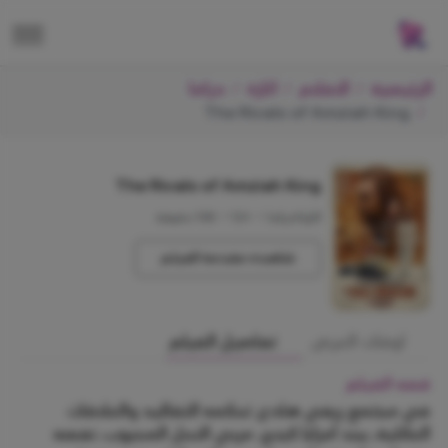
الرئيسية
الافلام
اثارة
دراما
The Rivals of Amziah King
The Rivals of Amziah King
اثارة/دراما
•
+12
•
130 دقيقة
شاهده مقدمة الفيلم
اوقات العرض
تفاصيل الفيلم
قصه الفيلم
في مجتمع ريفي هادئ تحكمه التقاليد والعلاقات
العائلية، يجد أمزايا كينج، مربي النحل المحبوب، نفسه