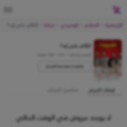
الرئيسية
الافلام
كوميدي
دراما
الكلام على إيه؟
الكلام على إيه؟
كوميدي/دراما
•
+16
•
120 دقيقة
شاهده مقدمة الفيلم
اوقات العرض
تفاصيل الفيلم
لا يوجد عروض في الوقت الحالي