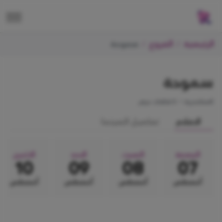
الرئيسية
الفروع
سموحة
سموحة
الاسكندرية
•
5 شاشات عرض
الافلام
تفاصيل السينما
الجمعة
السبت
الاحد
الاثنين
10
09
08
07
أغسطس
أغسطس
أغسطس
أغسطس