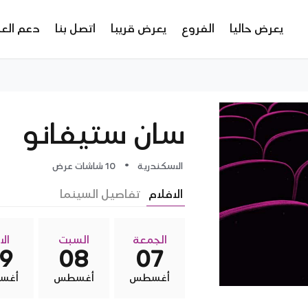
يعرض حاليا
الفروع
يعرض قريبا
اتصل بنا
دعم العم
سان ستيفانو
•
الاسكندرية
10 شاشات عرض
الافلام
تفاصيل السينما
الجمعة
السبت
الا
9
08
07
أغسطس
أغسطس
أغس